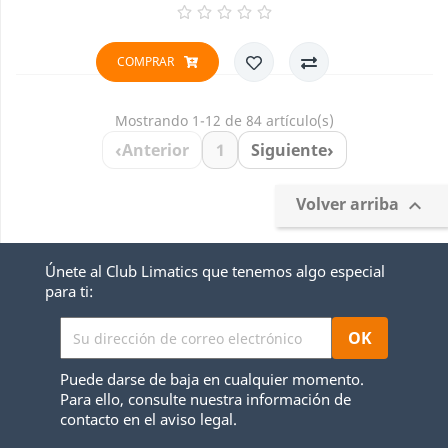
base
COMPRAR
Mostrando 1-12 de 84 artículo(s)
‹
›
Anterior
1
Siguiente
Volver arriba

Únete al Club Limatics que tenemos algo especial
para ti:
Puede darse de baja en cualquier momento.
Para ello, consulte nuestra información de
contacto en el aviso legal.