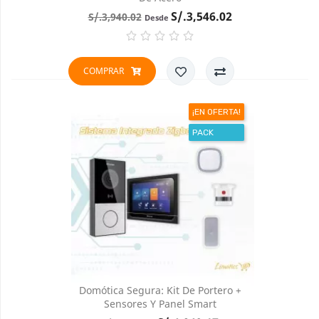
Precio
Precio
S/.3,546.02
S/.3,940.02
Desde
base
COMPRAR
¡EN OFERTA!
PACK
Domótica Segura: Kit De Portero +
Sensores Y Panel Smart