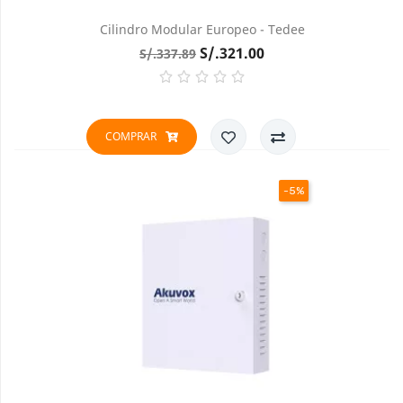
Cilindro Modular Europeo - Tedee
Precio
Precio
S/.321.00
S/.337.89
base
COMPRAR
-5%