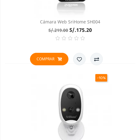
Cámara Web SriHome SH004
Precio
Precio
S/.175.20
S/.219.00
base
COMPRAR
-10%