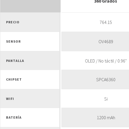
360 Grados
764.15
PRECIO
OV4689
SENSOR
OLED / No táctil / 0.96"
PANTALLA
SPCA6360
CHIPSET
Si
WIFI
1200 mAh
BATERÍA