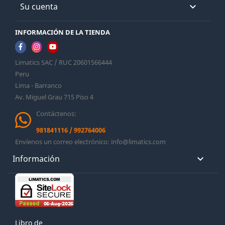
Su cuenta

INFORMACIÓN DE LA TIENDA
Limatics SAC / RUC 20601566444
Peru
Lima - Barranco
Av. Miguel Grau 715 Piso 4
Contáctenos:
981841116
/
992764006
Envíenos un correo electrónico:
info@limatics.com
Información

Libro de