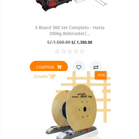
X Board 300 Set Completo - Hasta
300kg Bobinador/...
Precio
Precio
S/.1,500.00
S/.1,350.00
base
COMPRAR
-10%