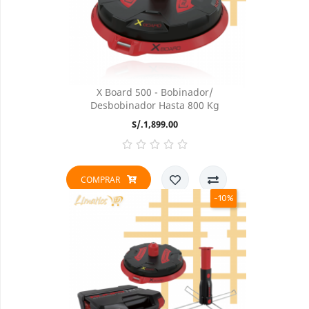
X Board 500 - Bobinador/
Desbobinador Hasta 800 Kg
Precio
S/.1,899.00
COMPRAR
-10%