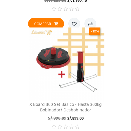
S/.1,289.00
S/.1,160.10
base
COMPRAR
-10%
X Board 300 Set Básico - Hasta 300kg
Bobinador/ Desbobinador
Precio
Precio
S/.998.89
S/.899.00
base