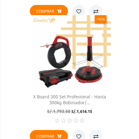
COMPRAR
-10%
X Board 300 Set Profesional - Hasta
300kg Bobinador/...
Precio
Precio
S/.1,793.50
S/.1,614.15
base
COMPRAR