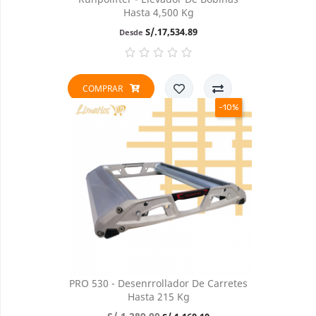
Hasta 4,500 Kg
Precio
S/.17,534.89
Desde
COMPRAR
-10%
PRO 530 - Desenrrollador De Carretes
Hasta 215 Kg
Precio
Precio