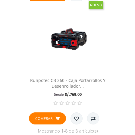
NUEVO
Runpotec CB 260 - Caja Portarrollos Y
Desenrollador...
Precio
S/.769.00
Desde
COMPRAR
Mostrando 1-8 de 8 artículo(s)