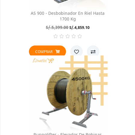
AS 900 - Desbobinador En Riel Hasta
1700 Kg
Precio
Precio
S/.5,399.00
S/.4,859.10
base
COMPRAR
Runpolifter - Elevador De Bobinas