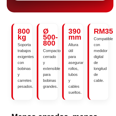
800
Ø
390
RM35
kg
500-
mm
Compatible
800
Soporta
Altura
con
trabajos
Compacto
útil
medidor
exigentes
cerrado
para
digital
con
y
asegurar
de
bobinas
extensible
rollos,
longitud
y
para
tubos
de
carretes
bobinas
y
cable.
pesados.
grandes.
cables
sueltos.