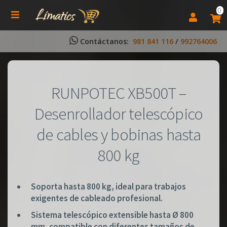
0
Contáctanos:
981 841 116
/
992764006
RUNPOTEC XB500T –
Desenrollador telescópico
de cables y bobinas hasta
800 kg
Soporta hasta 800 kg, ideal para trabajos
exigentes de cableado profesional.
Sistema telescópico extensible hasta Ø 800
mm, compatible con diferentes tamaños de