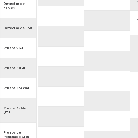
--
Detector de
cables
--
--
Detector de USB
--
--
Prueba VGA
--
--
Prueba HDMI
--
--
Prueba Coaxial
--
--
Prueba Cable
UTP
--
--
Prueba de
--
Ponchado RJ45