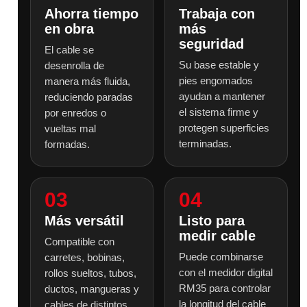
Ahorra tiempo
Trabaja con
en obra
más
seguridad
El cable se
Su base estable y
desenrolla de
pies engomados
manera más fluida,
ayudan a mantener
reduciendo paradas
el sistema firme y
por enredos o
protegen superficies
vueltas mal
terminadas.
formadas.
03
04
Más versátil
Listo para
medir cable
Compatible con
Puede combinarse
carretes, bobinas,
con el medidor digital
rollos sueltos, tubos,
RM35 para controlar
ductos, mangueras y
la longitud del cable
cables de distintos