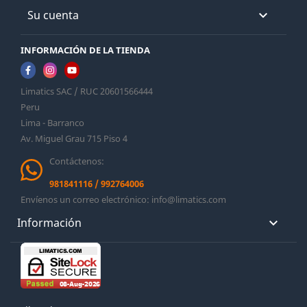
Su cuenta

INFORMACIÓN DE LA TIENDA
Limatics SAC / RUC 20601566444
Peru
Lima - Barranco
Av. Miguel Grau 715 Piso 4
Contáctenos:
981841116
/
992764006
Envíenos un correo electrónico:
info@limatics.com
Información
