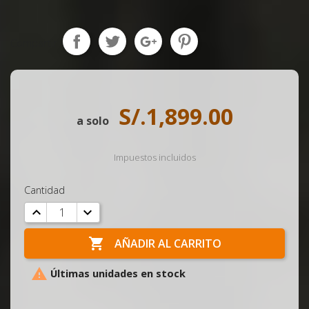
Compartir
S/.1,899.00
a solo
Impuestos incluidos
Cantidad

AÑADIR AL CARRITO

Últimas unidades en stock