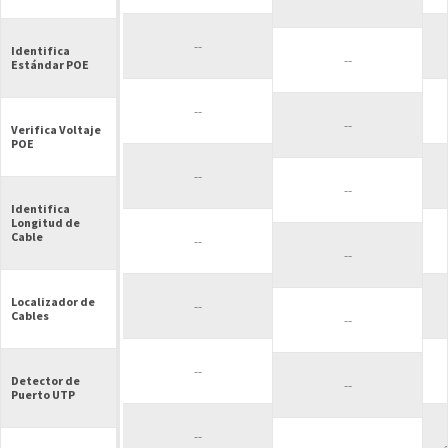
--
Identifica
--
Estándar POE
--
--
Verifica Voltaje
POE
--
--
Identifica
Longitud de
Cable
--
--
Localizador de
--
Cables
--
--
Detector de
--
Puerto UTP
--