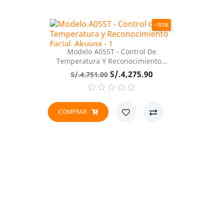
-10%
Modelo A05ST - Control De
Temperatura Y Reconocimiento...
Precio
Precio
S/.4,275.90
S/.4,751.00
base
COMPRAR