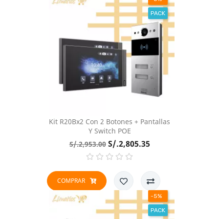
PACK
Kit R20Bx2 Con 2 Botones + Pantallas
Y Switch POE
Precio
Precio
S/.2,805.35
S/.2,953.00
base
COMPRAR
-5%
PACK