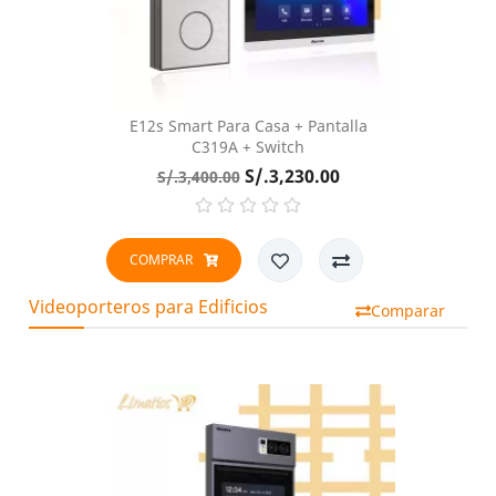
E12s Smart Para Casa + Pantalla
C319A + Switch
Precio
Precio
S/.3,230.00
S/.3,400.00
base
COMPRAR
Videoporteros para Edificios
Comparar