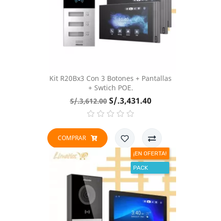
Kit R20Bx3 Con 3 Botones + Pantallas
+ Swtich POE.
Precio
Precio
S/.3,431.40
S/.3,612.00
base
COMPRAR
¡EN OFERTA!
PACK