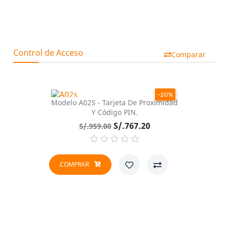
Control de Acceso
Comparar
-20%
Modelo A02S - Tarjeta De Proximidad
Y Código PIN.
Precio
Precio
S/.767.20
S/.959.00
base
COMPRAR