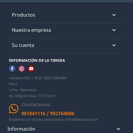
Productos

Nuestra empresa

Su cuenta

INFORMACIÓN DE LA TIENDA
Limatics SAC / RUC 20601566444
Peru
Lima - Barranco
Av. Miguel Grau 715 Piso 4
Contáctenos:
981841116
/
992764006
Envíenos un correo electrónico:
info@limatics.com
Información
