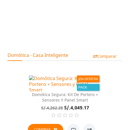
Domótica - Casa Inteligente
Comparar
¡EN OFERTA!
PACK
Domótica Segura: Kit De Portero +
Sensores Y Panel Smart
Precio
Precio
S/.4,049.17
S/.4,262.28
base
COMPRAR