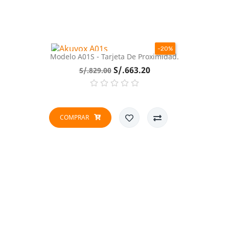
-20%
Modelo A01S - Tarjeta De Proximidad.
Precio
Precio
S/.663.20
S/.829.00
base
COMPRAR