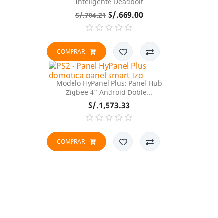
Inteligente Deadbolt
Precio
Precio
S/.669.00
S/.704.21
base
COMPRAR
Modelo HyPanel Plus: Panel Hub
Zigbee 4" Android Doble...
Precio
S/.1,573.33
COMPRAR