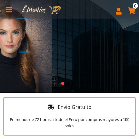
0
Protege lo que más
importa con Visión de
Contáctanos:
981 841 116
/
992764006
Alto Nivel
Cámaras Bokysee – Calidad profesional,
colores reales día y noche y tecnología IA
para máxima seguridad.
FullColor real 24/7
IA avanzada: detección humana y vehículos
Resolución 4MP / 8MP
Instalación rápida y soporte local
Ver modelos disponibles
Envío Gratuito
En menos de 72 horas a todo el Perú por compras mayores a 100
soles