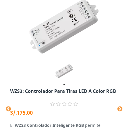
e
WZS3: Controlador Para Tiras LED A Color RGB
M
Precio
S/.175.00
P
S
b
El
WZS3 Controlador Inteligente RGB
permite
L