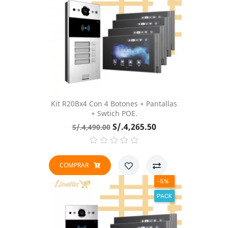
Kit R20Bx4 Con 4 Botones + Pantallas
+ Swtich POE.
Precio
Precio
S/.4,265.50
S/.4,490.00
base
COMPRAR
-5%
PACK