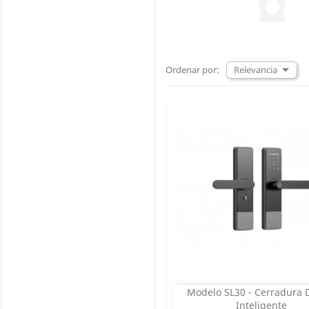

Relevancia
Ordenar por:
Modelo SL30 - Cerradura D
Vista rápida

Inteligente