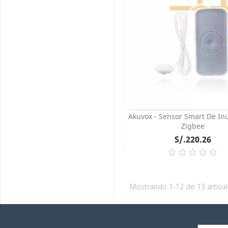
Akuvox - Sensor Smart De In
Vista rápida

Zigbee
Precio
S/.220.26
COMPRAR
Mostrando 1-12 de 13 artícul