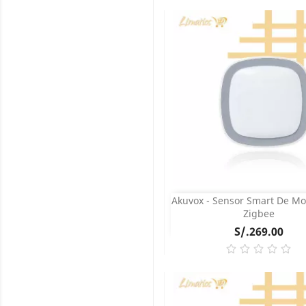
COMPRAR
Akuvox - Sensor Smart De Mo
Vista rápida

Zigbee
Precio
S/.269.00
COMPRAR