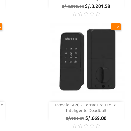
Precio
Precio
S/.3,201.58
S/.3,370.08
base
%
-5%
COMPRAR
te
Modelo SL20 - Cerradura Digital
Vista rápida

Inteligente Deadbolt
Precio
Precio
S/.669.00
S/.704.21
base