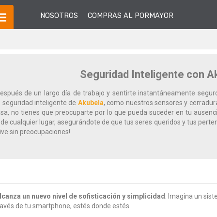
NOSOTROS
COMPRAS AL PORMAYOR
Seguridad Inteligente con A
después de un largo día de trabajo y sentirte instantáneamente segur
 seguridad inteligente de
Akubela
, como nuestros sensores y cerradura
sa, no tienes que preocuparte por lo que pueda suceder en tu ausenci
de cualquier lugar, asegurándote de que tus seres queridos y tus pertene
ive sin preocupaciones!
lcanza un nuevo nivel de sofisticación y simplicidad
. Imagina un sis
ravés de tu smartphone, estés donde estés.