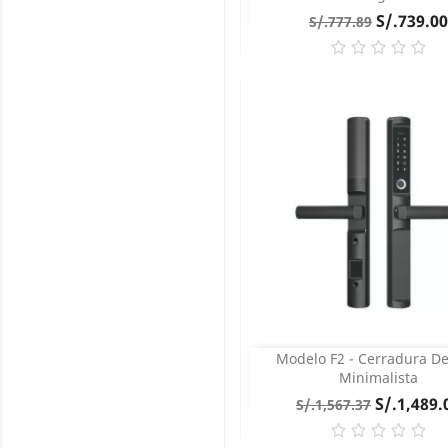
Precio
Precio
S/.739.00
S/.777.89
base
COMPRAR
Modelo F2 - Cerradura De
Vista rápida

Minimalista
Precio
Precio
S/.1,489.
S/.1,567.37
base