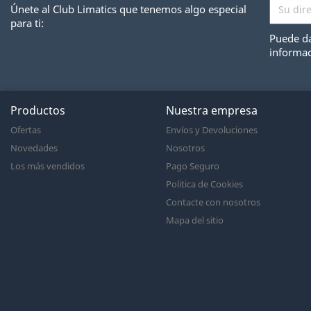
Únete al Club Limatics que tenemos algo especial
para ti:
Puede da
informac
Productos
Nuestra empresa
Ofertas
Envíos y Devoluciones
Novedades
Nosotros
Los más vendidos
Pago Seguro
Politica de Cookies
Contacte con nosotros
Mapa del sitio