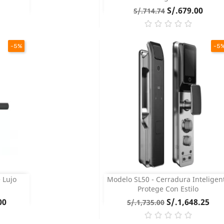
Precio
Precio
S/.679.00
S/.714.74
base
-5%
-5
COMPRAR
 Lujo
Modelo SL50 - Cerradura Inteligen
Vista rápida

Protege Con Estilo
Precio
Precio
00
S/.1,648.25
S/.1,735.00
base