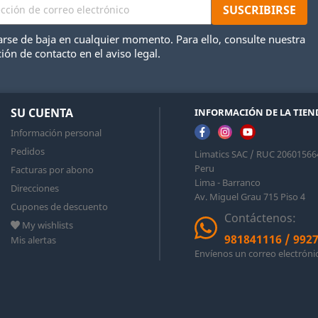
rse de baja en cualquier momento. Para ello, consulte nuestra
ión de contacto en el aviso legal.
SU CUENTA
INFORMACIÓN DE LA TIEN
Información personal
Pedidos
Limatics SAC / RUC 20601566
Peru
Facturas por abono
Lima - Barranco
Direcciones
Av. Miguel Grau 715 Piso 4
Cupones de descuento
Contáctenos:
My wishlists
981841116
/
992
Mis alertas
Envíenos un correo electróni