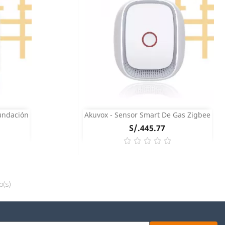
undación
Akuvox - Sensor Smart De Gas Zigbee
Vista rápida

Precio
S/.445.77
COMPRAR
o(s)