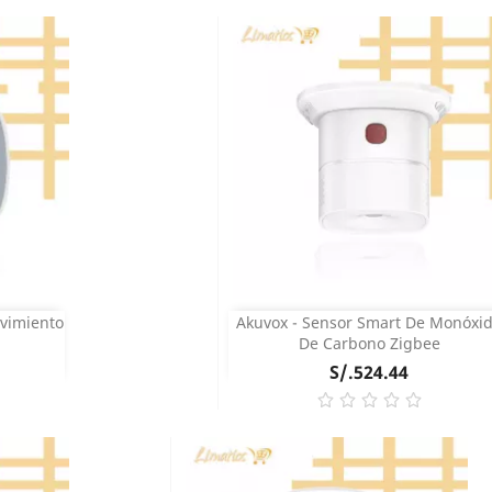
COMPRAR
vimiento
Akuvox - Sensor Smart De Monóxi
Vista rápida

De Carbono Zigbee
Precio
S/.524.44
COMPRAR