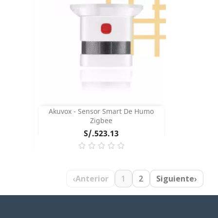
Akuvox - Sensor Smart De Humo
Vista rápida

Zigbee
Precio
S/.523.13
COMPRAR
‹
›
Anterior
1
2
Siguiente