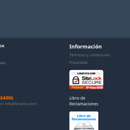
Información
DA
Términos y condiciones
Privacidad
444
764006
Libro de
co:
info@limatics.com
Reclamaciones