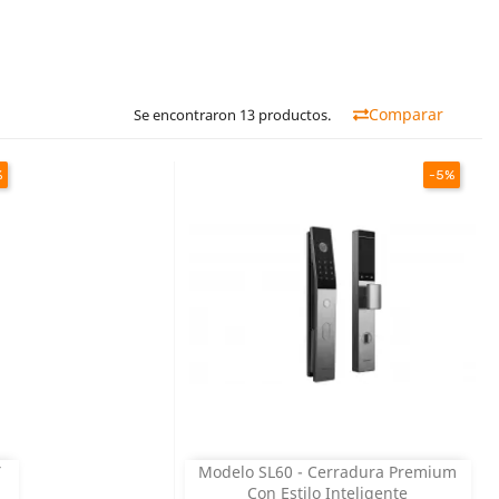
Comparar
Se encontraron 13 productos.
%
-5%
Y
Modelo SL60 - Cerradura Premium
Vista rápida

Con Estilo Inteligente