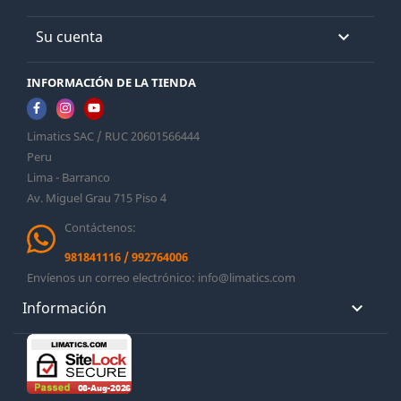
Su cuenta

INFORMACIÓN DE LA TIENDA
Limatics SAC / RUC 20601566444
Peru
Lima - Barranco
Av. Miguel Grau 715 Piso 4
Contáctenos:
981841116
/
992764006
Envíenos un correo electrónico:
info@limatics.com
Información
