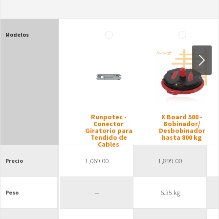
Modelos
Si
Runpotec -
X Board 500 -
Conector
Bobinador/
Giratorio para
Desbobinador
Tendido de
hasta 800 kg
Cables
1,069.00
1,899.00
Precio
--
6.35 kg
Peso