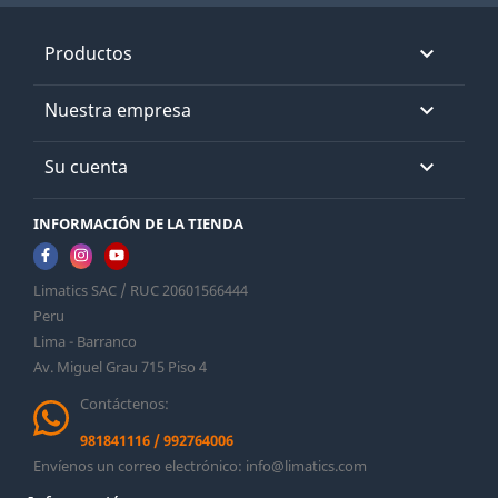
Productos

Nuestra empresa

Su cuenta

INFORMACIÓN DE LA TIENDA
Limatics SAC / RUC 20601566444
Peru
Lima - Barranco
Av. Miguel Grau 715 Piso 4
Contáctenos:
981841116
/
992764006
Envíenos un correo electrónico:
info@limatics.com