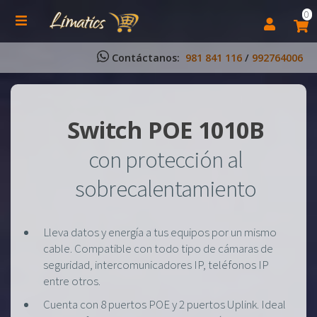
0
Contáctanos:
981 841 116
/
992764006
Switch POE 1010B
con protección al
sobrecalentamiento
Lleva datos y energía a tus equipos por un mismo
cable. Compatible con todo tipo de cámaras de
seguridad, intercomunicadores IP, teléfonos IP
entre otros.
Cuenta con 8 puertos POE y 2 puertos Uplink. Ideal