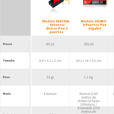
Modelo 01AT02AF
Modelo 1010BG -
- Extensor
8 Puertos Poe
divisor Poe 2
Gigabit
puertos
89.10
399.00
Precio
8.8 x 4.2 x 2 cm
20.2 x 14 x 4.5 cm
Tamaño
53 gr.
1.1 Kg
Peso
Extensor
Normal (100
Modo
metros de
distancia hasta
100mbps) /
Extendido (250
metros de