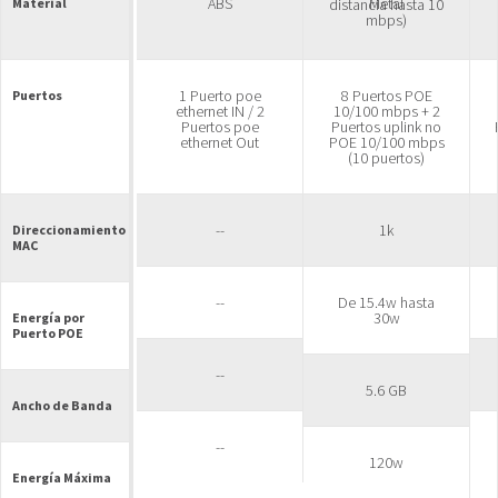
ABS
Metal
Material
distancia hasta 10
mbps)
1 Puerto poe
8 Puertos POE
Puertos
ethernet IN / 2
10/100 mbps + 2
Puertos poe
Puertos uplink no
ethernet Out
POE 10/100 mbps
(10 puertos)
--
1k
Direccionamiento
MAC
--
De 15.4w hasta
30w
Energía por
Puerto POE
--
5.6 GB
Ancho de Banda
--
120w
Energía Máxima