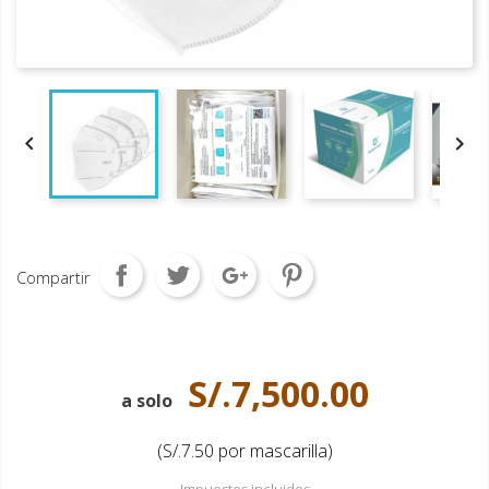


Compartir
S/.7,500.00
a solo
(S/.7.50 por mascarilla)
Impuestos incluidos