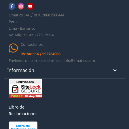
Limatics SAC / RUC 20601566444
Peru
Lima - Barranco
Av. Miguel Grau 715 Piso 4
Contáctenos:
981841116
/
992764006
Envíenos un correo electrónico:
info@limatics.com
Información

Libro de
Reclamaciones