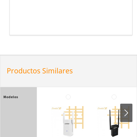
Productos Similares
Modelos
Si