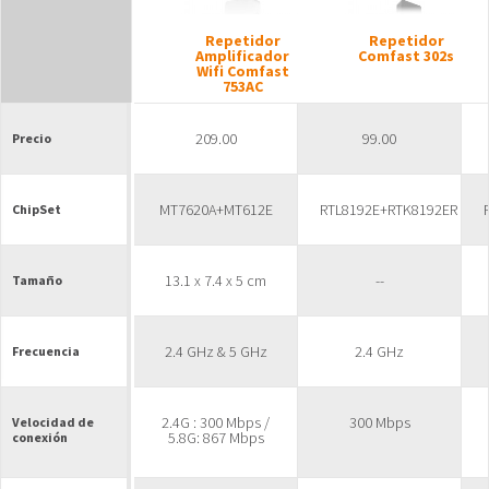
Repetidor
Repetidor
Amplificador
Comfast 302s
Wifi Comfast
753AC
209.00
99.00
Precio
MT7620A+MT612E
RTL8192E+RTK8192ER
ChipSet
13.1 x 7.4 x 5 cm
--
Tamaño
2.4 GHz & 5 GHz
2.4 GHz
Frecuencia
2.4G : 300 Mbps /
300 Mbps
Velocidad de
5.8G: 867 Mbps
conexión