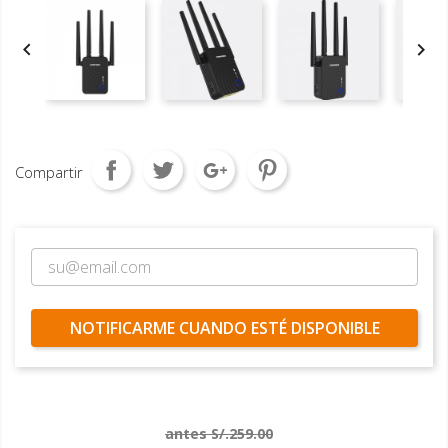


Compartir
NOTIFICARME CUANDO ESTÉ DISPONIBLE
antes S/.259.00