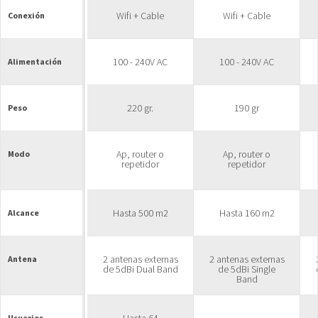
Wifi + Cable
Wifi + Cable
Conexión
100 - 240V AC
100 - 240V AC
Alimentación
220 gr.
190 gr
Peso
Ap, router o
Ap, router o
Modo
repetidor
repetidor
Hasta 500 m2
Hasta 160 m2
Alcance
2 antenas externas
2 antenas externas
Antena
de 5dBi Dual Band
de 5dBi Single
Band
Usuarios