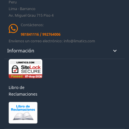
Peru
Lima - Barranco
Av. Miguel Grau 715 Piso 4
Contáctenos:
981841116
/
992764006
Envíenos un correo electrónico:
info@limatics.com
Información

Libro de
Reclamaciones