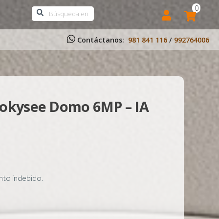
0
Contáctanos:
981 841 116
/
992764006
Bokysee Domo 6MP – IA
ento indebido.