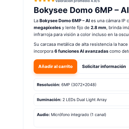
★★★★★
Valoración promedio 4.9/5
Bokysee Domo 6MP – AI
La
Bokysee Domo 6MP – AI
es una cámara IP co
megapíxeles
y lente fijo de
2.8 mm
, brinda im
infrarroja para visión a color incluso en la oscu
Su carcasa metálica de alta resistencia la hace
incorpora
6 funciones AI avanzadas
como dete
Añadir al carrito
Solicitar información
Resolución:
6MP (3072×2048)
Iluminación:
2 LEDs Dual Light Array
Audio:
Micrófono integrado (1 canal)