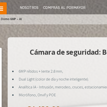
NOSOTROS
COMPRAS AL PORMAYOR
 Domo 6MP – AI
Cámara de seguridad: 
6MP nítidos + lente 2.8 mm,
Dual Light (color de día y noche inteligente).
Analítica IA - Intrusión, merodeo, cruces, estacionami
Micrófono, Onvif y POE