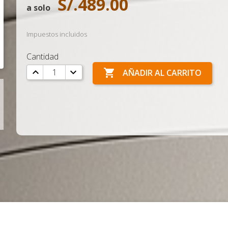
S/.489.00
a solo
Impuestos incluidos
Cantidad

AÑADIR AL CARRITO
