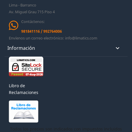
Lima - Barranco
Av. Miguel Grau 715 Piso 4
Contáctenos:
981841116
/
992764006
Envíenos un correo electrónico:
info@limatics.com
Información

Libro de
Reclamaciones
Todos los precios son indicados con impuestos incluidos