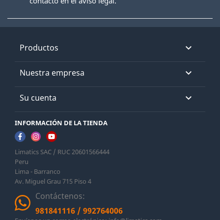
contacto en el aviso legal.
Productos

Nuestra empresa

Su cuenta

INFORMACIÓN DE LA TIENDA
Limatics SAC / RUC 20601566444
Peru
Lima - Barranco
Av. Miguel Grau 715 Piso 4
Contáctenos:
981841116
/
992764006